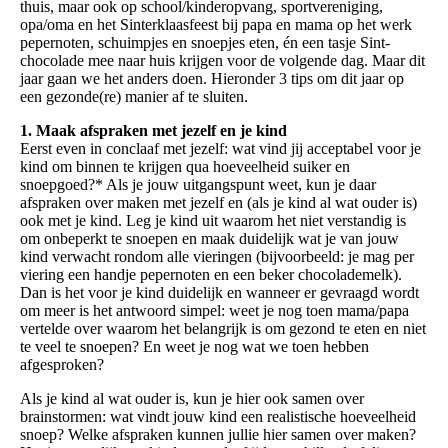
thuis, maar ook op school/kinderopvang, sportvereniging,
opa/oma en het Sinterklaasfeest bij papa en mama op het werk
pepernoten, schuimpjes en snoepjes eten, én een tasje Sint-
chocolade mee naar huis krijgen voor de volgende dag. Maar dit
jaar gaan we het anders doen. Hieronder 3 tips om dit jaar op
een gezonde(re) manier af te sluiten.
1. Maak afspraken met jezelf en je kind
Eerst even in conclaaf met jezelf: wat vind jij acceptabel voor je
kind om binnen te krijgen qua hoeveelheid suiker en
snoepgoed?* Als je jouw uitgangspunt weet, kun je daar
afspraken over maken met jezelf en (als je kind al wat ouder is)
ook met je kind. Leg je kind uit waarom het niet verstandig is
om onbeperkt te snoepen en maak duidelijk wat je van jouw
kind verwacht rondom alle vieringen (bijvoorbeeld: je mag per
viering een handje pepernoten en een beker chocolademelk).
Dan is het voor je kind duidelijk en wanneer er gevraagd wordt
om meer is het antwoord simpel: weet je nog toen mama/papa
vertelde over waarom het belangrijk is om gezond te eten en niet
te veel te snoepen? En weet je nog wat we toen hebben
afgesproken?
Als je kind al wat ouder is, kun je hier ook samen over
brainstormen: wat vindt jouw kind een realistische hoeveelheid
snoep? Welke afspraken kunnen jullie hier samen over maken?