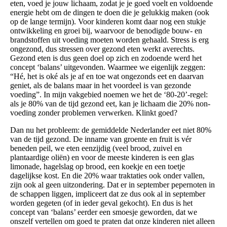
eten, voed je jouw lichaam, zodat je je goed voelt en voldoende
energie hebt om de dingen te doen die je gelukkig maken (ook
op de lange termijn). Voor kinderen komt daar nog een stukje
ontwikkeling en groei bij, waarvoor de benodigde bouw- en
brandstoffen uit voeding moeten worden gehaald. Stress is erg
ongezond, dus stressen over gezond eten werkt averechts.
Gezond eten is dus geen doel op zich en zodoende werd het
concept ‘balans’ uitgevonden. Waarmee we eigenlijk zeggen:
“Hé, het is oké als je af en toe wat ongezonds eet en daarvan
geniet, als de balans maar in het voordeel is van gezonde
voeding”. In mijn vakgebied noemen we het de ‘80-20’-regel:
als je 80% van de tijd gezond eet, kan je lichaam die 20% non-
voeding zonder problemen verwerken. Klinkt goed?
Dan nu het probleem: de gemiddelde Nederlander eet niet 80%
van de tijd gezond. De inname van groente en fruit is vér
beneden peil, we eten eenzijdig (veel brood, zuivel en
plantaardige oliën) en voor de meeste kinderen is een glas
limonade, hagelslag op brood, een koekje en een toetje
dagelijkse kost. En die 20% waar traktaties ook onder vallen,
zijn ook al geen uitzondering. Dat er in september pepernoten in
de schappen liggen, impliceert dat ze dus ook al in september
worden gegeten (of in ieder geval gekocht). En dus is het
concept van ‘balans’ eerder een smoesje geworden, dat we
onszelf vertellen om goed te praten dat onze kinderen niet alleen