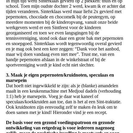
In mijn tijd werd Sinterklaas gevierd op 2 plekken: thuis en op
school. Toen mijn oudste dochter 2 werd, kwam ik er achter dat
tijden veranderen. Sinterklaas werd maar liefst 2x gevierd met
pepernoten, chocolade en chocomelk bij de peutergym, op
meerdere momenten bij de kinderopvang, vanuit onze beide
werkgevers werd er een Sintfeest voor de kinderen
georganiseerd en toen we even langsgingen bij de
tennisvereniging, stond ook daar een grote bak met pepernoten
en snoepgoed. Sinterklaas wordt tegenwoordig overal gevierd
en je mag ook best een keer zeggen: “Dank voor het aanbod,
maar wij doen vandaag even niet mee”. Trust me, van een
handje pepernoten afslaan in de winkelstraat of bij de
sportvereniging wordt je kind echt niet slechter.
3. Maak je eigen pepernoten/kruidnoten, speculaas en
marsepein
Dat hoeft niet ingewikkeld te zijn: als je (blanke) amandelen
maalt in een keukenmachine met Medjoul dadels (verhouding
1:1) heb je marsepein. Voeg je daar wat kaneel of
speculaas/koekkruiden aan toe, dan is het al een Sint-traktatie.
Ook kruidnoten zijn eenvoudig zelf te maken én leuk om te
doen samen met je kind! Hieronder vind je een recept.
De basis voor een gezond voedingspatroon en gezonde
ontwikkeling van eetgedrag is voor iedereen nagenoeg