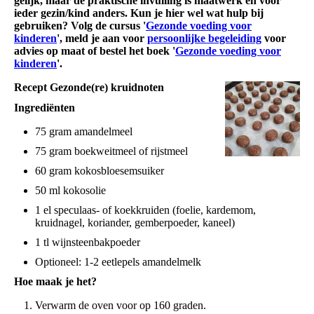
gelijk, maar de praktische invulling is maatwerk en voor
ieder gezin/kind anders. Kun je hier wel wat hulp bij
gebruiken? Volg de cursus '
Gezonde voeding voor
kinderen
', meld je aan voor
persoonlijke begeleiding
voor
advies op maat of bestel het boek '
Gezonde voeding voor
kinderen
'.
Recept Gezonde(re) kruidnoten
Ingrediënten
75 gram amandelmeel
75 gram boekweitmeel of rijstmeel
60 gram kokosbloesemsuiker
50 ml kokosolie
1 el speculaas- of koekkruiden (foelie, kardemom,
kruidnagel, koriander, gemberpoeder, kaneel)
1 tl wijnsteenbakpoeder
Optioneel: 1-2 eetlepels amandelmelk
Hoe maak je het?
Verwarm de oven voor op 160 graden.