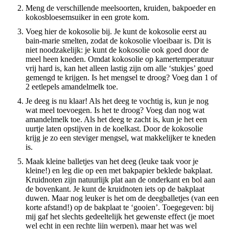
Meng de verschillende meelsoorten, kruiden, bakpoeder en
kokosbloesemsuiker in een grote kom.
Voeg hier de kokosolie bij. Je kunt de kokosolie eerst au
bain-marie smelten, zodat de kokosolie vloeibaar is. Dit is
niet noodzakelijk: je kunt de kokosolie ook goed door de
meel heen kneden. Omdat kokosolie op kamertemperatuur
vrij hard is, kan het alleen lastig zijn om alle ‘stukjes’ goed
gemengd te krijgen. Is het mengsel te droog? Voeg dan 1 of
2 eetlepels amandelmelk toe.
Je deeg is nu klaar! Als het deeg te vochtig is, kun je nog
wat meel toevoegen. Is het te droog? Voeg dan nog wat
amandelmelk toe. Als het deeg te zacht is, kun je het een
uurtje laten opstijven in de koelkast. Door de kokosolie
krijg je zo een steviger mengsel, wat makkelijker te kneden
is.
Maak kleine balletjes van het deeg (leuke taak voor je
kleine!) en leg die op een met bakpapier beklede bakplaat.
Kruidnoten zijn natuurlijk plat aan de onderkant en bol aan
de bovenkant. Je kunt de kruidnoten iets op de bakplaat
duwen. Maar nog leuker is het om de deegballetjes (van een
korte afstand!) op de bakplaat te ‘gooien’. Toegegeven: bij
mij gaf het slechts gedeeltelijk het gewenste effect (je moet
wel echt in een rechte lijn werpen), maar het was wel