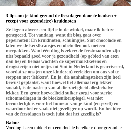
3 tips om je kind gezond de feestdagen door te loodsen +
recept voor gezonde(re) kruidnoten
Ze liggen alweer een tijdje in de winkel, maar ik heb ze
genegeerd. Tot vandaag, want dit blog gaat over
pepernoten! En kruidnoten, schuimpjes, Sint-chocolade en
laten we de kerstkransjes en oliebollen ook meteen
meepakken. Want één ding is zeker: de feestmaanden zijn
niet bepaald goed voor je gezondheid (op gebied van eten
dan hè) en helaas wachten de supermarktketens en
drogisterijen niet netjes tot Sint in Nederland is gearriveerd,
voordat ze ons (en onze kinderen) verleiden om ons vol te
stoppen met ‘lekkers’. En ja, die aanhalingsteken zijn heel
bewust geplaatst, want hoewel het allemaal erg lekker
smaakt, is de nasleep van al die zoetigheid allesbehalve
lekker. Een grote hoeveelheid suiker zorgt voor sterke
schommelingen in de bloeksuikerspiegel, wat niet
bevorderlijk is voor het humeur van je kind (en jezelf) en
waardoor het er vaak niet gezelliger op wordt. En het idee
van de feestdagen is toch juist dat het gezellig is?
Balans
Voeding is een middel om een doel te bereiken: door gezond te