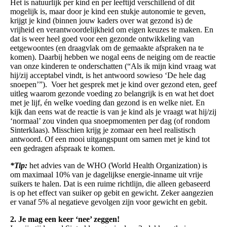
Het is natuurlijk per kind en per leeftijd verschillend of dit
mogelijk is, maar door je kind een stukje autonomie te geven,
krijgt je kind (binnen jouw kaders over wat gezond is) de
vrijheid en verantwoordelijkheid om eigen keuzes te maken. En
dat is weer heel goed voor een gezonde ontwikkeling van
eetgewoontes (en draagvlak om de gemaakte afspraken na te
komen). Daarbij hebben we nogal eens de neiging om de reactie
van onze kinderen te onderschatten (“Als ik mijn kind vraag wat
hij/zij acceptabel vindt, is het antwoord sowieso ‘De hele dag
snoepen’”). Voer het gesprek met je kind over gezond eten, geef
uitleg waarom gezonde voeding zo belangrijk is en wat het doet
met je lijf, én welke voeding dan gezond is en welke niet. En
kijk dan eens wat de reactie is van je kind als je vraagt wat hij/zij
‘normaal’ zou vinden qua snoepmomenten per dag (of rondom
Sinterklaas). Misschien krijg je zomaar een heel realistisch
antwoord. Of een mooi uitgangspunt om samen met je kind tot
een gedragen afspraak te komen.
*Tip:
het advies van de WHO (World Health Organization) is
om maximaal 10% van je dagelijkse energie-inname uit vrije
suikers te halen. Dat is een ruime richtlijn, die alleen gebaseerd
is op het effect van suiker op gebit en gewicht. Zeker aangezien
er vanaf 5% al negatieve gevolgen zijn voor gewicht en gebit.
2. Je mag een keer ‘nee’ zeggen!